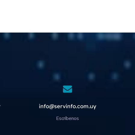
y
info@servinfo.com.uy
Escríbenos