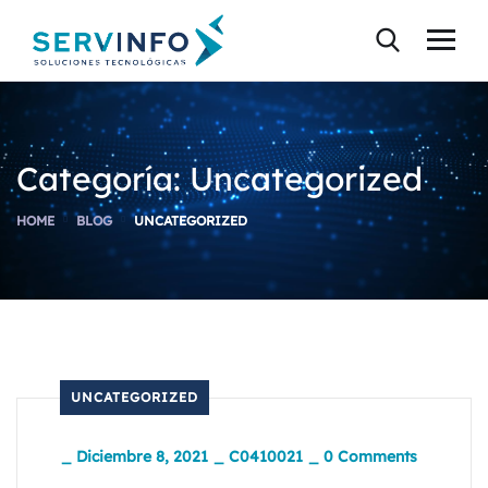
Categoría:
Uncategorized
HOME
BLOG
UNCATEGORIZED
UNCATEGORIZED
_
Diciembre 8, 2021
_
C0410021
_
0 Comments