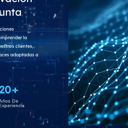
punta
uciones
omprender la
estros clientes,
caces adaptadas a
25
+
Años De
Experiencia